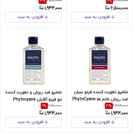
2,482,000
7,200,000
21
%
9
%
Phytovolume
1,944,000
6,500,000
افزودن به سبد
افزودن به سبد
شامپو تقویت کننده فیتو سیان
شامپو ضد ریزش و تقویت کننده
ضد ریزش خانم ها PhytoCyane
مو فیتو آقایان Phytocyane
2,150,000
2,482,000
9
%
21
%
women
men
1,944,000
1,944,000
افزودن به سبد
افزودن به سبد