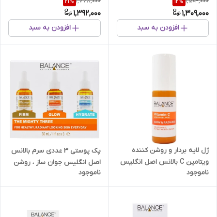
1,778,000
1,504,000
21
%
12
%
1,392,000
1,309,000
افزودن به سبد
افزودن به سبد
ژل لایه بردار و روشن کننده
پک پوستی 3 عددی سرم بالانس
ویتامین C بالانس اصل انگلیس
اصل انگلیس جوان ساز ، روشن
ناموجود
ناموجود
کننده و مرطوب کننده