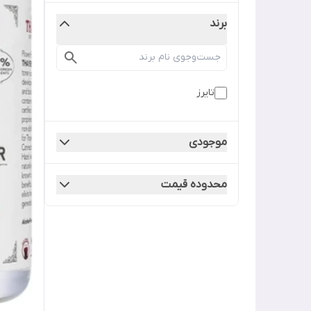
برند
تایرز
موجودی
محدوده قیمت