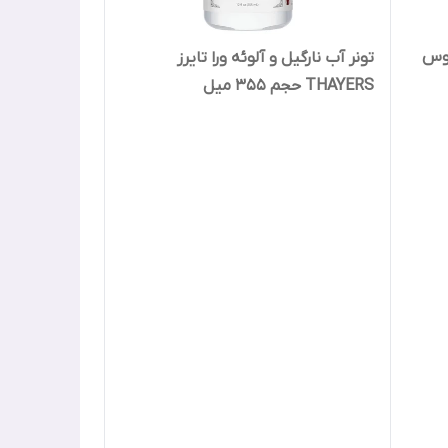
دوس
تونر آب نارگیل و آلوئه ورا تایرز
THAYERS حجم 355 میل