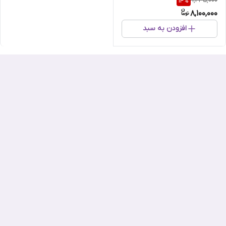
9,435,000
14
%
8,100,000
افزودن به سبد