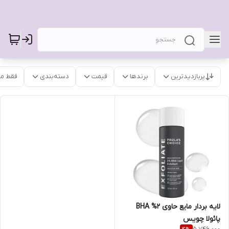
پربازدیدترین
برندها
قیمت
دسته‌بندی
فقط م
لایه بردار مایع حاوی 2% BHA
پائولا چویس