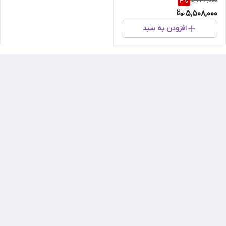
5,746,000
4
%
5,508,000
افزودن به سبد