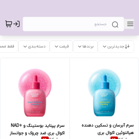
جدیدترین
برندها
قیمت
دسته‌بندی
فقط محص
سرم آبرسان و تسکین دهنده
سرم پپتاید بوستینگ و +NAD
هیالتوئین اکوال بری
اکوال بری ضد چروک و جوانساز