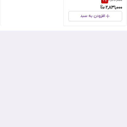
3,134,000
9
%
2,831,000
افزودن به سبد