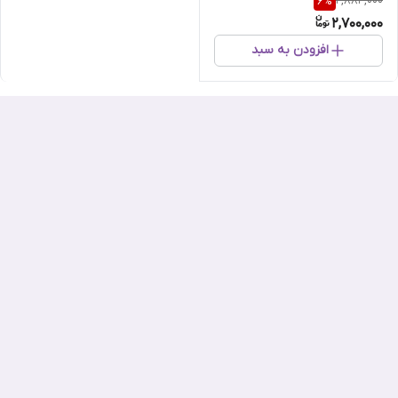
2,884,000
6
%
2,700,000
افزودن به سبد