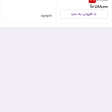
1,394,000
14
%
1,188,000
افزودن به سبد
ناموجود