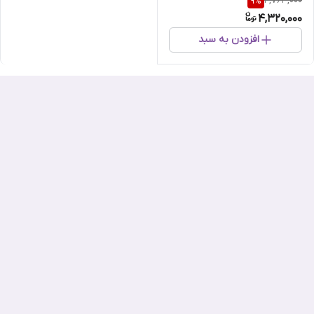
4,763,000
9
%
4,320,000
افزودن به سبد