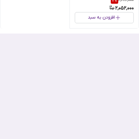
2,322,000
11
%
2,052,000
افزودن به سبد