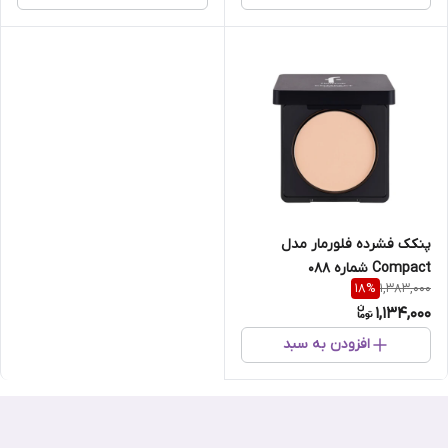
پنکک فشرده فلورمار مدل
Compact شماره 088
1,383,000
18
%
1,134,000
افزودن به سبد