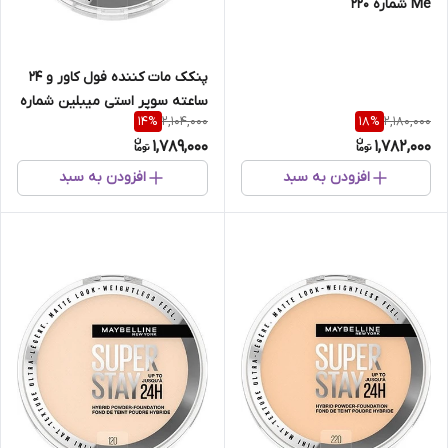
Me شماره 220
پنکک مات کننده فول کاور و 24
ساعته سوپر استی میبلین شماره
2,104,000
2,180,000
14
%
18
%
112
1,789,000
1,782,000
افزودن به سبد
افزودن به سبد