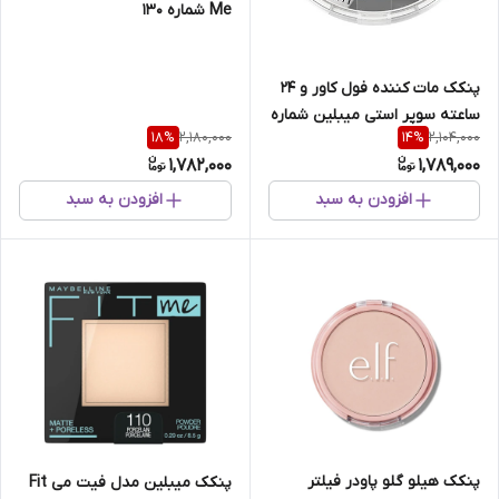
Me شماره 130
پنکک مات کننده فول کاور و 24
ساعته سوپر استی میبلین شماره
2,180,000
2,104,000
18
%
14
%
110
1,782,000
1,789,000
افزودن به سبد
افزودن به سبد
پنکک هیلو گلو پاودر فیلتر
پنکک میبلین مدل فیت می Fit