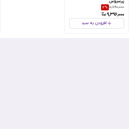
پرسیوس
10,790,000
12
%
9,396,000
افزودن به سبد