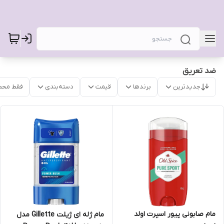
ضد تعریق
جدیدترین
برندها
قیمت
دسته‌بندی
فقط محص
مام صابونی پیور اسپرت اولد
مام ژله ای ژیلت Gillette مدل