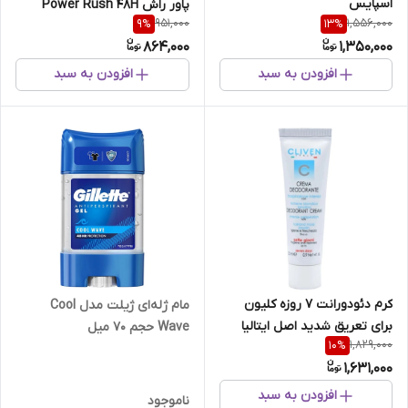
اسپایس
پاور راش Power Rush 48H
951,000
1,556,000
9
%
13
%
حجم 70 گرم
864,000
1,350,000
افزودن به سبد
افزودن به سبد
کرم دئودورانت 7 روزه کلیون
مام ژله‌ای ژیلت مدل Cool
برای تعریق شدید اصل ایتالیا
Wave حجم 70 میل
1,829,000
10
%
1,631,000
افزودن به سبد
ناموجود