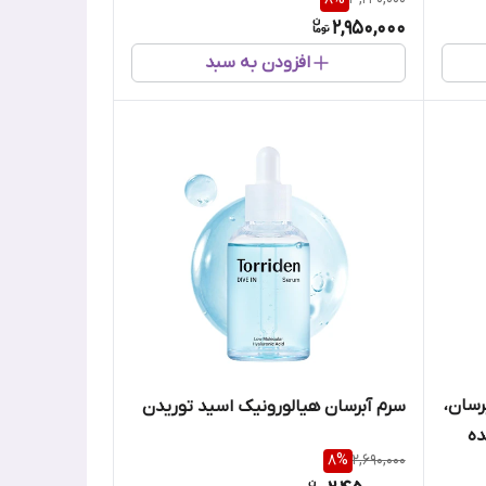
2,950,000
افزودن به سبد
وریتو آبرسان،
سرم آبرسان هیالورونیک اسید توریدن
ده
8
%
2,690,000