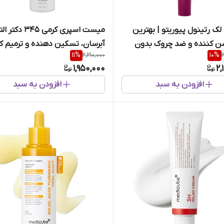
لک رتینول پیوریتو | بهترین
میست اسپری کرمی 345 دکتر
ن کننده و ضد چروک بدون
آبرسان، تسکین دهنده و ترمیم ک
11
%
2,210,000
10
%
پوست
1,950,000
2,
افزودن به سبد
افزودن به سبد