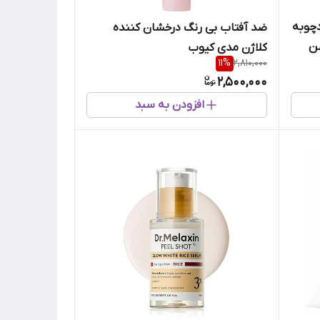
چوبه
ضد آفتاب بی رنگ درخشان کننده
شن
کلاژن مدی کیوب
11
%
2,810,000
2,500,000
افزودن به سبد