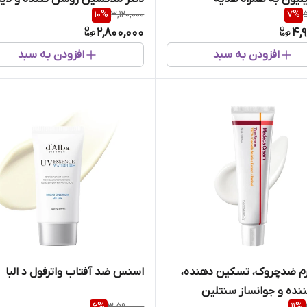
10
%
3,120,000
7
%
5
ملایم
2,800,000
4,
افزودن به سبد
افزودن به سبد
رم ضدچروک، تسکین دهنده،
اسنس ضد آفتاب واترفول د البا
ننده و جوانساز سنتلین
6
%
3,590,000
11
%