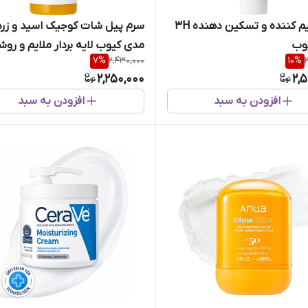
کرم ترمیم کننده و تسکین دهنده 3H
سرم پیل شات کوجیک اسید و زرد
وب
مدی کیوب لایه بردار ملایم و رو
7
%
2,430,000
10
%
کننده قوی پوست
2,250,000
2,
افزودن به سبد
افزودن به سبد