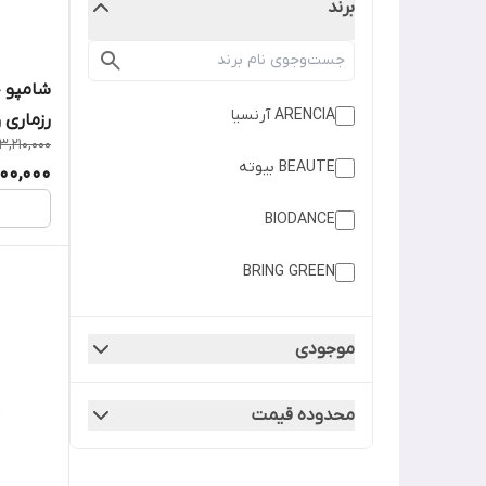
برند
شامپو خ
ARENCIA آرنسیا
رزماری و PDRN مدی 
3,210,000
BEAUTE بیوته
900,000
BIODANCE
BRING GREEN
Celimax سلیمکس
موجودی
Celranico سلرانیکو
محدوده قیمت
d'alba د البا
Dr. Althea