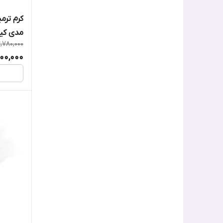
PAULA'S CHOICE
مدی کی
PURITO
2,780,000
500,000
VT Cosmetics
آنوا
آیم فرام
اسکین 1004
اس وی آر
اکرتین Acretin
اکسیس وای