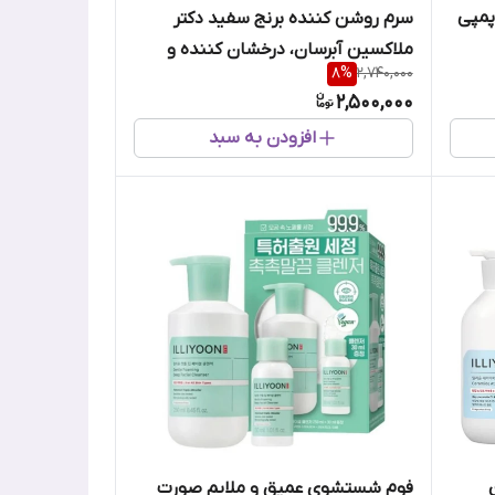
پمپی
سرم روشن کننده برنج سفید دکتر
ملاکسین آبرسان، درخشان کننده و
8
%
2,740,000
کنترل منافذ پوست
2,500,000
افزودن به سبد
فوم شستشوی عمیق و ملایم صورت