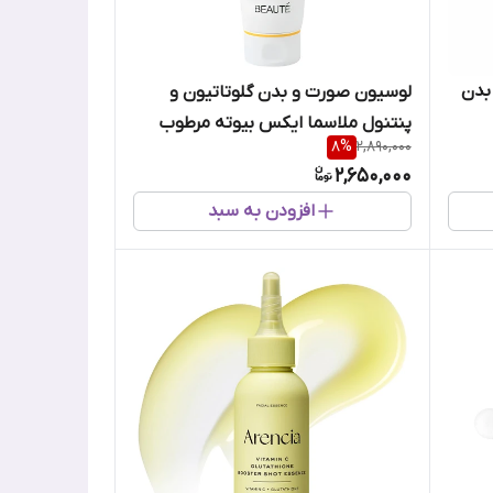
بدن
لوسیون صورت و بدن گلوتاتیون و
پنتنول ملاسما ایکس بیوته مرطوب
8
%
2,890,000
کننده، روشن کننده و ضد چروک
2,650,000
افزودن به سبد