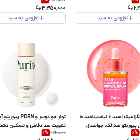
3,350,000
2,
افزودن به سبد
افزودن به سبد
سرم ترانگزامیک اسید 6 نیاسینامید 10
تونر جو دوسر و PDRN پی
ل پیوریتو ضد لک، جوانساز،
تقویت سد دفاعی و تسکین دهن
6
%
2,740,000
6
%
ربی و منافذ پوست
قوی پوست