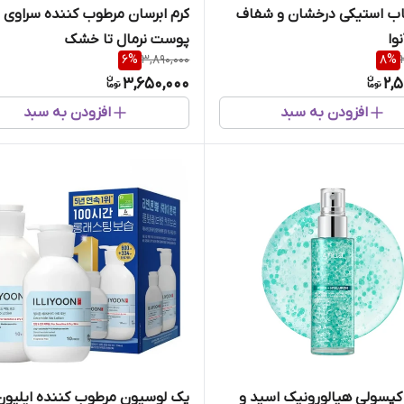
اب استیکی درخشان و شفاف
کرم ابرسان مرطوب کننده سراوی 
وا
پوست نرمال تا خشک
6
%
3,890,000
8
%
3,650,000
2,
افزودن به سبد
افزودن به سبد
پسولی هیالورونیک اسید و
پک لوسیون مرطوب کننده ایلیون