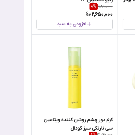
8
%
2,890,000
2,650,000
افزودن به سبد
کرم دور چشم روشن کننده ویتامین
سی نارنگی سبز گودال
8
%
3,240,000