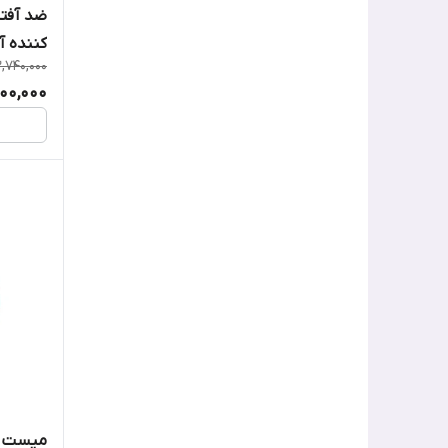
اکوال بری-Eqqualberry
ضد آفت
کننده آن
امبریولیس
2,740,000
500,000
اوردینری
اولاین
اون
ایزدین
ایزنتری
ای سی ام
ایلیون
میست ک
اینکی لیست