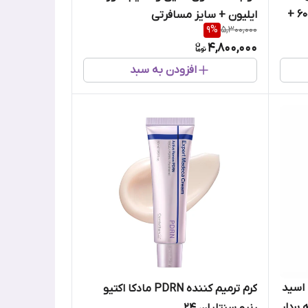
سرامید آتو لوشن 10-Free حجم 600 +
ایلیون + سایز مسافرتی
9
%
5,300,000
4,800,000
افزودن به سبد
 اسید
کرم ترمیم‌ کننده PDRN مادکا اکتیو
بردار
رنیو سنتلیان 24