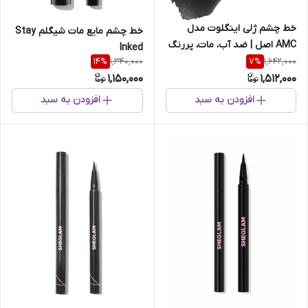
خط چشم ژلی اینگلوت مدل
خط چشم مایع مات شیگلم Stay
AMC اصل | ضد آب، مات، پررنگ
Inked
با ماندگاری بالا
1,340,000
1,642,000
14
%
7
%
1,150,000
1,512,000
افزودن به سبد
افزودن به سبد