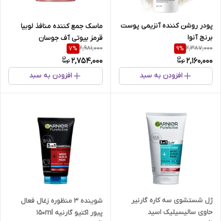
پودر روشن کننده آنزیمی پوست
ماسک جمع کننده منافذ لوبیا
برنج آنوا
قرمز بیوتی آف جوسان
2,981,000
2,387,000
7
%
9
%
2,754,000
2,160,000
افزودن به سبد
افزودن به سبد
ژل شستشوی سه کاره گارنیر
شوینده 3 منظوره زغال فعال
حاوی سالیسیلیک اسید
پیور اکتیو گارنیه 150ml