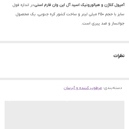
آمپول کلاژن و هیالورونیک اسید آل این وان فارم استی
در اندازه فول
ویژگی
آبرسان، مرطوب کننده، جوان کننده، ضد پیری،
سایز با حجم 250 میلی لیتر و ساخت کشور کره جنوبی، یک محصول
آنتی اکسیدان، رفع چین و چروک
جوانساز و ضد پیری است.
اصالت کالا
اورجینال با تضمین اصالت
این آمپول ترکیبی از دو ماده موثر کلاژن و هیالورونیک اسید بوده و
همچنین غنی از ویتامین ها و مواد معدنی و عصاره جوجوبا می باشد.
نظرات
آمپول کلاژن و هیالورونیک اسید آل این وان FarmStay پوست را به
خوبی آبرسانی و مرطوب می کند.
دسته‌بندی
:
مرطوب کننده و آبرسان
این محصول به بهبود خطوط و چروک ریز پوستی کمک کرده و از ایجاد
علائم پیری پوست جلوگیری می نماید.