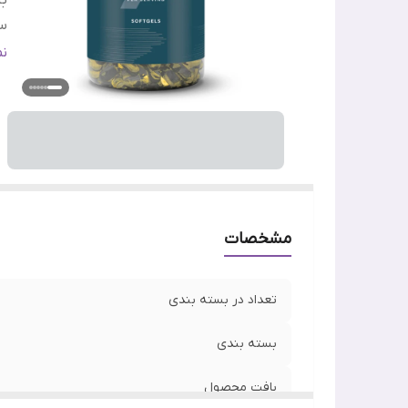
ب
س
تا
ن
ج
ر
وی
اص
مشخصات
تعداد در بسته بندی
بسته بندی
بافت محصول