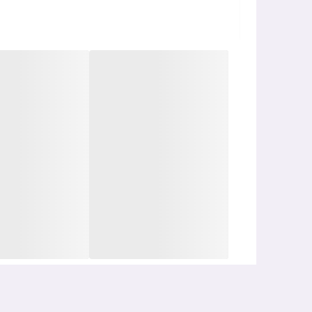
انرژی روزانه شما را تامین میکند و از خستگی در
کسانی که امگا 3 مای ویتامینز را در ر
رود و پوست صورتشان جوش نمی زند
.