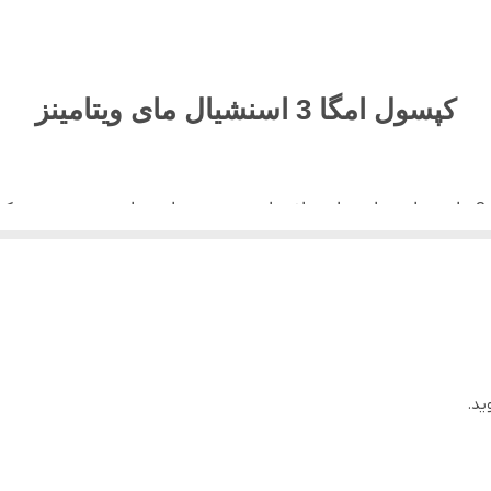
انگلستان
2027/05
کپسول امگا 3 اسنشیال مای ویتامینز
آقایان, بانوان
بزرگسالان
حفظ سلامت قلب و عروق, کاهش کلسترول
 قزل آلا به دست آورد، اما مصرف مقادیر مناسب آن تنها از طریق رژ
اورجینال با تضمین اصالت
ید.
رای حمایت از سلامت عمومی شما و همچنین اهداف تناسب اندام است. ا