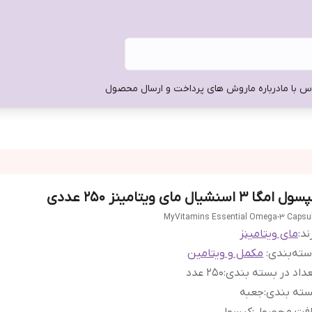
س با ما
درباره ما
روش های پرداخت و ارسال محصول
ل امگا 3 اسنشیال مای ویتامینز 250 عددی
MyVitamins Essential Omega-3 Capsu
ند:
مای ویتامینز
ته‌بندی
:
مکمل و ویتامین
داد در بسته بندی
:
250 عدد
سته بندی
:
جعبه