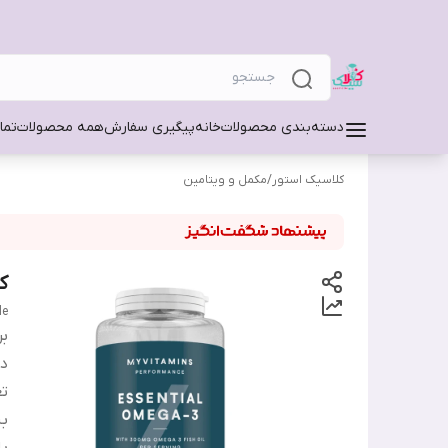
دسته‌بندی محصولات
خانه
پیگیری سفارش
همه محصولات
تما
کلاسیک استور
/
مکمل و ویتامین
کپسو
le
بر
دس
تع
ب