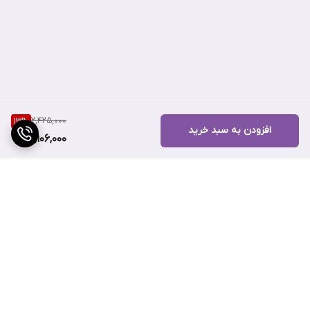
2,425,000
13
%
افزودن به سبد خرید
2,106,000
برگشت به بالا