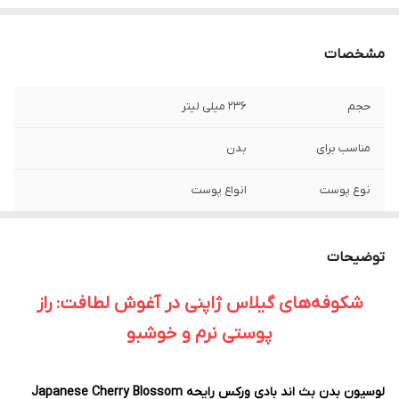
مشخصات
حجم
236 میلی لیتر
مناسب برای
بدن
نوع پوست
انواع پوست
رایحه
خنک،شیرین
توضیحات
ساخت
آمریکا
شکوفه‌های گیلاس ژاپنی در آغوش لطافت: راز
جنسیت
زنانه، مردانه
پوستی نرم و خوشبو
ویژگی
آبرسان و نرم‌کننده قوی پوست، بافت سبک و
جذب سریع، ماندگاری مناسب رایحه روی
لوسیون بدن بث اند بادی ورکس رایحه Japanese Cherry Blossom
پوست، گزینه‌ای عالی برای هدیه دادن