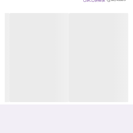
هیچ اثر چسبندگی به جا نمی‌گذارد. لوسیون تسکین دهنده پوست برند
ایلیون به مرور زمان، می‌تواند سلول‌های مرده پوست را از بین برده و
بافت پوست را ترمیم کرده و بهبود ببخشد.
لوسیون ضد لک و روشن کننده بدن ایلیون از رایحه بسیار دلنشین
مرکباتی و گلی بهره می‌برد. شما در نت‌های اولیه بوی هل، آویشن ترنج را
احساس خواهید کرد. پس از مدتی بوی گل رز، یاس و چای به مشام
رسیده و نت‌های پایانی شامل بوی چوب سدر، نعنای هندی و مشک
است. این لوسیون مانند یک عطر، رایحه‌ای ماندگار و دوست‌داشتنی روی
پوست شما باقی می‌گذارد.