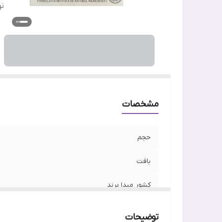
ن
مشخصات
حجم
بافت
کشور مبدا برند
نوع پوست
توضیحات