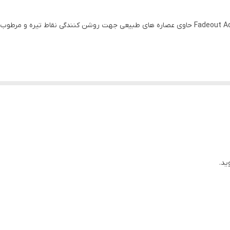
ی کاهش نقاط تیره و عصاره ریشه گلیسیریزا جهت افزایش روشنایی پوست می
ید.