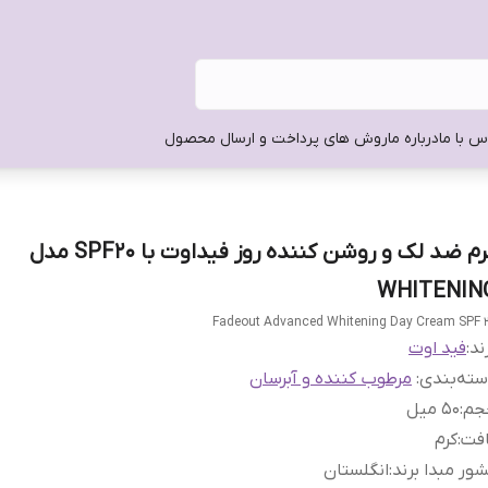
س با ما
درباره ما
روش های پرداخت و ارسال محصول
کرم ضد لک و روشن کننده روز فیداوت با SPF20 مدل
WHITENIN
Fadeout Advanced Whitening Day Cream SPF 
ند:
فید اوت
ته‌بندی
:
مرطوب کننده و آبرسان
جم
:
50 میل
افت
:
کرم
ور مبدا برند
:
انگلستان