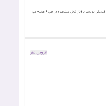
کرم روشن کننده روز فید اوت Fadeout Advanced Whitening Day حاوی عصاره های طبیعی جهت روشن کنندگی نقاط تیره و مرطوب کنندگی پوست با آثار قابل مشاهده در طی 4 هفته می
کرم روشن کننده فیداوت حاوی لاکتیک اسید 3.3 درصد جهت لایه برداری ملایم و پاک کردن پوست کدر و مرده است. مواد موثر دیگر کرم فیداوت شامل ویتامین B3 جهت کاهش تولید ملانین
 باشد.
افزودن نظر