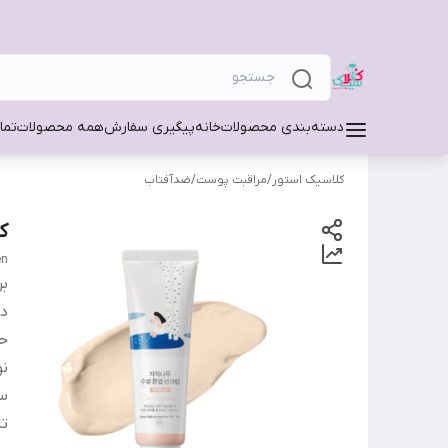
دسته‌بندی محصولات
خانه
پیگیری سفارش
همه محصولات
تما
کلاسیک استور
/
مراقبت پوست
/
ضدآفتاب
ک
en
بر
دس
ح
ن
س
تا