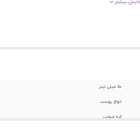
نسیت
:
زنانه، مردانه
مایش بیشتر
ژگی
:
آبرسان، مرطوب کننده، تسکین دهنده، ترمیم کننده، تقویت کنند
الت کالا
:
اورجینال با تضمین اصالت
50 میلی لیتر
انواع پوست
کره جنوبی
2029/03