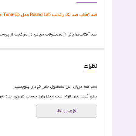
جنسیت
ضد آفتاب ضد لک راندلب Round Lab مدل Tone-Up حجم 50 میل
ویژگی
اصالت کالا
پوست می‌شود.
ضد 
نظرات
همچنین دارای خاصیت تغذیه‌دهنده بوده و باعث تقویت
می‌شود.
شما هم درباره این محصول نظر خود را بنویسید.
برای ثبت نظر، لازم است ابتدا وارد حساب کاربری خود شو
ویژگی های ضد آفتاب راندلب Round Lab مدل Tone-Up
افزودن نظر
حفاظت در برابر اشعه UV:
محافظت می‌کند.