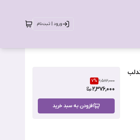
ورود | ثبت‌نام
ندلب
7
%
2,582,000
2,376,000
افزودن به سبد خرید