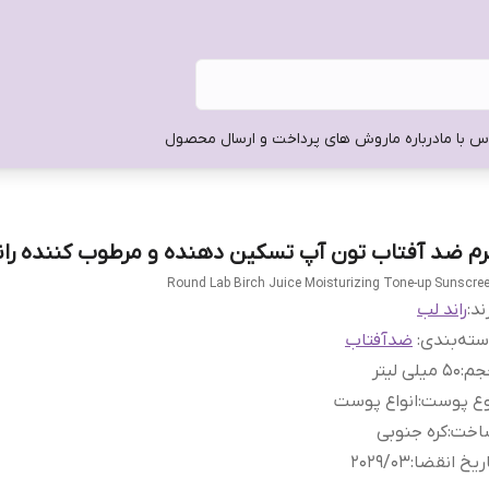
س با ما
درباره ما
روش های پرداخت و ارسال محصول
رم ضد آفتاب تون آپ تسکین دهنده و مرطوب کننده را
Round Lab Birch Juice Moisturizing Tone-up Sunscre
ند:
راند لب
ته‌بندی
:
ضدآفتاب
جم
:
50 میلی لیتر
وع پوست
:
انواع پوست
اخت
:
کره جنوبی
ریخ انقضا
:
2029/03