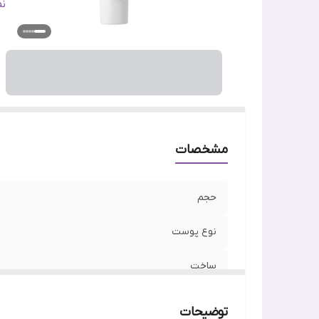
ج
ن
وی
اص
مشخصات
حجم
نوع پوست
ساخت
تاریخ انقضا
توضیحات