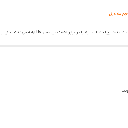
زنانه، مردانه
آبرسان، مرطوب کننده، تسکین دهنده، ترمیم کننده، تقویت کننده
ضد آفتاب‌ها یکی از محصولات حیاتی در مراقبت از پوست هس
اورجینال با تضمین اصالت
آفتاب ضد لک راندلب Round Lab مدل Tone-Up دارای فرمولاسیون سبک و غیر چرب است که به راحتی روی
 و ترمیم پوست می‌شود. همچنین، تاثیرات تقویت کننده و ضد التهابی آن، 
ید.