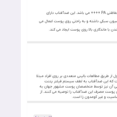
کرم ضد آفتاب مات کننده لاروش پوزای مدل آنتلیوس آنتی شاین با SPF50+ یک ضدآفتاب با قدرت محافظت فوق العاده بالا و فاکتور حفاظتی PA ++++ می باشد. این ضدآفتاب دارای
شعه مادون قرمز ارائه می دهد. بعلاوه فرمولاسیون سبکی داشته و به راحتی روی پوست اعمال می
رم ضد آفتاب مات کننده مدل آنتلیوس آنتی شاین با
 و توسط متخصصان پوست تست و تایید شده است. بعلاوه دارای
عد حساسیت، عدم تحمل آفتاب یا گرما هستند
ا با SPF بهینه 50+ تضمین می کند. همچنین این محصول از طریق مطالعات بالینی متعددی بر روی افراد مبتلا
 است. همچنین نشان داده شده است که این ضدآفتاب به لطف سیستم فیلتر پتنت
ارائه می دهد. اثربخشی آن نیز توسط متخصصان پوست مشهور جهان به
ه در ژوئیه 2016 در سمپوزیومی در بریتانیا با 249 متخصص پوست انجام شد، 9/10 از متخصصان پوست مصرف این ضدآفتاب را توصیه می کنند. از
اسیت و غیر کومدون زا است.