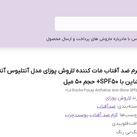
س با ما
درباره ما
روش های پرداخت و ارسال محصول
رم ضد آفتاب مات کننده لاروش پوزای مدل آنتلیوس آنت
ن با SPF50+ حجم 50 میل
La Roche Posay Anthelios Anti-Shine SPF5
ند:
لاروش پوزای
ته‌بندی
:
ضدآفتاب
چسب‌ها :
کرم ضد آفتاب
،
پوست چرب
افت
:
فلوییدی
نگ
:
بی رنگ