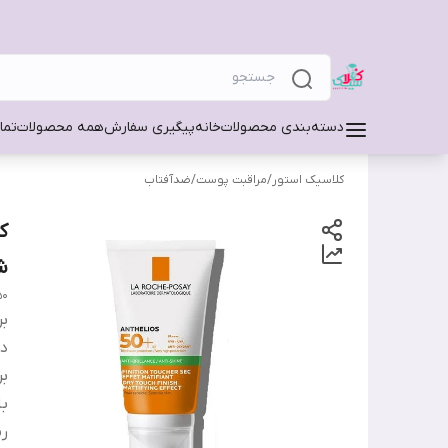
دسته‌بندی محصولات
خانه
پیگیری سفارش
همه محصولات
تما
کلاسیک استور
/
مراقبت پوست
/
ضدآفتاب
ک
شای
0+
بر
دس
بر
ب
ر