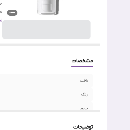
ح
م
س
ن
ت
مشخصات
بافت
رنگ
حجم
مدل
توضیحات