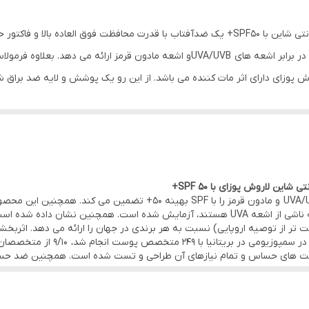
فرانسه
پوست چرب و مختلط و مستعد آکنه
SPF50+ بوده و محافظت بسیار بالا، گسترده و پایداری را در برابر اشعه های UVA/UVBو ا
پی اف 50+ لاروش پوزی
 هستند، بنابراین مصرف روزانه ضدافتاب باید جزء لاینفک روتین ما باشد. ک
L به طور خاص برای صورت طراحی شده است. این ضد آفتاب دارای تست درماتولوژیکی بوده
باشد. این ضد آفتاب برای پوست حساس، مستعد لک و پوست های چرب که مست
ن لاروش پوزای با SPF 50+
این ضدآفتاب اثر محافظت بسیار بالا و وسیع در برابرUVA/UVB و مادون قرمز ر
به عدم تحمل اشعه های نور خورشید، به ویژه آنهایی که ناشی از اشعه UVA هستند، آزمایش شده
Mیکی از بهترین محافظت ها در برابر UVA (سخت تر از توصیه اروپایی) نسبت به هر برندی در جهان را 
اثبات رسیده است. بر اساس نظرسنجی ک
پوست های حساس و تمام نیازهای آن طراحی و تست شده است. همچنین ضد حس