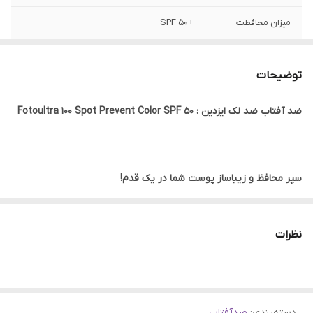
میزان محافظت
+SPF 50
جنسیت
آقایان, بانوان
توضیحات
حجم
50 میلی لیتر
ضد آفتاب ضد لک ایزدین : Fotoultra 100 Spot Prevent Color SPF 50
کشور مبدا برند
اسپانیا
سپر محافظ و زیباساز پوست شما در یک قدم!
ضد آفتاب ضد لک اسپات ایزدین (Isdin FotoUltra 100 Spot Prevent
Color SPF50) یه محصول چندکاره است که با یه تیر چند نشون می‌زنه!
نظرات
این ضد آفتاب دوست‌داشتنی علاوه بر محافظت قوی در برابر آفتاب،
لک‌های پوستی رو هم کمرنگ می‌کنه و یه رنگ ملایم و طبیعی به
پوستتون می‌ده. پس دیگه لازم نیست کلی کرم و پنکک روی پوستتون
دسته‌بندی
:
ضدآفتاب
بزنید، چون این ضد آفتاب به تنهایی یه آرایش ملایم و زیبا براتون