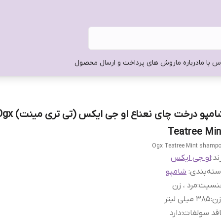
س با ما
درباره ما
روش های پرداخت و ارسال محصول
شامپو درخت چای نعناع او جی ایکس (تی تر
Teatree Min
Ogx Teatree Mint shamp
ند:
او جی ایکس
ته‌بندی
:
شامپو
نسیت
:
مرد ، زن
زن
:
385 میلی لیتر
قد سولفات
:
دارد