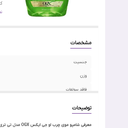
کش
نو
ن
مشخصات
جنسیت
وزن
فاقد سولفات
کشور سازنده
توضیحات
نوع مو
معرفی شامپو موی چرب او جی ایکس OGX مدل تی تری مینت