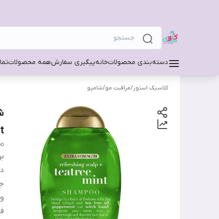
دسته‌بندی محصولات
خانه
پیگیری سفارش
همه محصولات
تما
کلاسیک استور
/
مراقبت مو
/
شامپو
t
oo
بر
دس
ج
و
فا