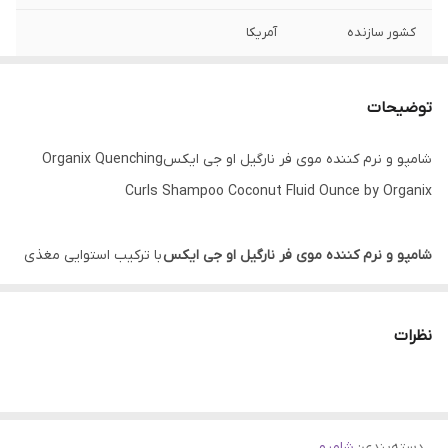
کشور سازنده
آمریکا
حجم
385 میلی لیتر
توضیحات
شامپو و نرم کننده موی فر نارگیل او جی ایکسOrganix Quenching
Curls Shampoo Coconut Fluid Ounce by Organix
شامپو و نرم کننده موی فر نارگیل او جی ایکس
با ترکیب استوایی مغذی
و ضد موخوره فرموله شده با روغن نارگیل، عسل شیرین و روغن مرکبات
موجب احیا و بازسازی فر موهای شما شده و برای موهای شما زیبایی و
نظرات
درخشندگی را پدید می‌آورد.
عسل موجود در
شامپو و نرم کننده موی فر نارگیل او جی ایکس
با خواص
دسته‌بندی
:
شامپو
درمانی و طبیعی، برای مو و پوست سر مفید است. عسل به دلیل تطبیق