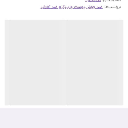
دسته‌بندی
:
ضدآفتاب
پوست شما کاملا محافظت میکند.
برچسب‌ها :
ضد جوش
،
پوست چرب
،
کرم ضد آفتاب
محافظت در مقابل آفتاب یکی از مهمترین اصول نگهداری از پوست می
باشد چرا که آفتاب اثرات مخربی بر روی پوست باقی می گذارد. شدت نور
آفتاب و نیز عوارض آن در ساعتهای بین 10تا 3 بیشتر است از عوارض دیگر
آفتاب پیری زود رس و سرطان پوست می باشد.
لاروش پوزای برند فرانسوی تخصصی در زمینه محصولات بهداشتی
پوست و مو است. این برند نیازهای پوست‌های حساس را کاملا بررسی و
محصولات مناسب و کیفیت بالا تولید و ارائه نموده است. کلیه ترکیبات
محصولات La Roche-Posay جهت حداکثر اثربخشی و تحمل‌پذیری
طراحی شده‌اند. محصولات دارای حداقل میزان حساسیت برای پوست‌های
حساس بوده و فاقد مواد ایجادکننده جوش هستند.