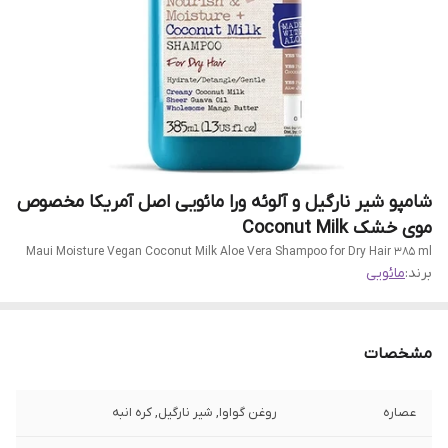
شامپو شیر نارگیل و آلوئه ورا مائویی اصل آمریکا مخصوص
موی خشک Coconut Milk
Maui Moisture Vegan Coconut Milk Aloe Vera Shampoo for Dry Hair 385 ml
برند:
مائویی
مشخصات
عصاره
روغن گواوا, شیر نارگیل, کره انبه