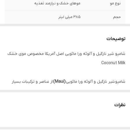
نوع مو
موهای خشک و نیازمند تغذیه
حجم
385 میلی لیتر
کشور مبدا برند
آمریکا
توضیحات
جنسیت
آقایان ، خانم ها
شامپو شیر نارگیل و آلوئه ورا مائویی اصل آمریکا مخصوص موی خشک
کارایی
آبرسان, پاک کننده, ترمیم کننده, تقویت کننده,
Coconut Milk
درخشان کننده, ضد ریزش
شامپو شیر نارگیل و آلوئه ورا مائویی
(Maui)
از عناصر و ترکیبات بسیار
مغذی و هیدراته کننده مو شامل آب آلوئه ورا، آب نارگیل، شیر نارگیل،
عصاره گواوا و کره‌ی انبه استفاده شده است.
نظرات
گواوا، میوه و برگ‌های غنی از ویتامین C و ویتامین‌های گروه B دارد که
دو ویتامین بسیار عالی برای تقویت و جلوگیری از ریزش مو هستند.