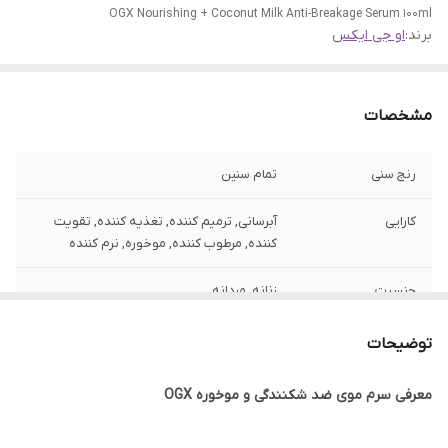
OGX Nourishing + Coconut Milk Anti-Breakage Serum 100ml
برند:
او جی ایکس
مشخصات
رنج سنی
تمام سنین
کارایی
آبرسانی, ترمیم کننده, تغذیه کننده, تقویت
کننده, مرطوب کننده, موخوره, نرم کننده
جنسیت
زنانه, مردانه
نوع مو
موی آسیب دیده, موی چرب, موی خشک, موی
توضیحات
رنگ شده, موی ضخیم, موی فر, موی مش و
هایلایت, موی معمولی, موی نازک و ضعیف,
معرفی سرم موی ضد شکنندگی و موخوره OGX
موی وز و مجعد