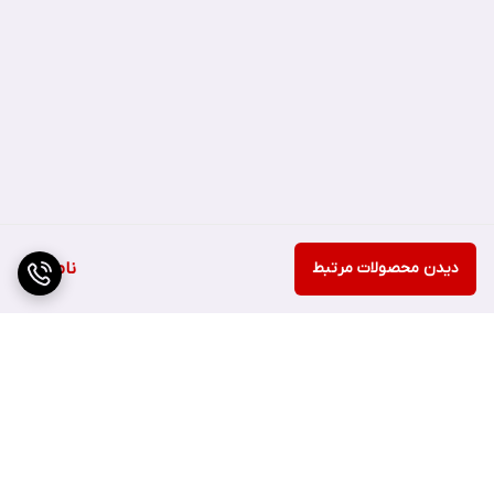
است و به‌‎دلیل تشکیل‎ شدن از اسید چرب کوتاه زنجیر به نام لوریک
اسید چرب و ویتامین‏‌های موجود در سرم مو شیر نارگیل او جی ایکس به
آبرسانی و کاهش شکستن و وزی مو کمک میکند و مانع از دست‎دادن
پروتئین آن می‏شود و از این طریق آسیب واردشده به مو را ترمیم و آن را
تغذیه می‏‌کند.
دیدن محصولات مرتبط
ناموجود
تفاوت Oil Coconut و Milk Coconut