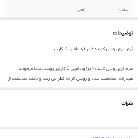
ساخت
آلمان
کاربرد
ایجاد پوستی صاف و درخشان
توضیحات
برند
گارنیر
کرم سرم روشن کننده 2 در 1 ویتامین C گارنیر
نوع پوست
انواع پوست
سرم کرم روشن کننده 2 در1 ویتامین C گارنیر پوست شما مرطوب،
هیدراته، محافظت شده و روشن تر به نظر می رسد و باعث محافظت از
پوست شما در برابر لکه های تیره ناشی از نور خورشید میشود.
نظرات
دسته‌بندی
:
سرم پوستی
آیا می خواهید پوستی صاف و درخشان داشته باشید؟