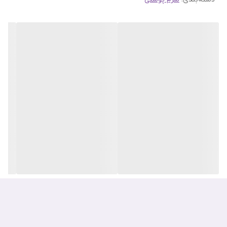
کرم سرم ویتامین C سی گارنیه با قابلیت سرم روشن کننده و با رطوبت
رسانی بلند مدت یک کرم در مرطوب کننده با SPF 25 ترکیب شده است.
فرمول کرم سرم ویتامین C سی گارنیه با ۲۰% سرم غنی شده با ویتامین
C سی و سوپر مرکبات و همچنین مرطوب کننده با SPF 25، از پوست شما
در برابر لکه های تیره ناشی از نور خورشید محافظت می کند
ویتامین C سی، یک فعال پوستی به افزایش درخشندگی و افزایش
شفافیت پوست شما کمک می کند.
به عنوان یک آنتی اکسیدان، به محافظت از پوست شما در برابر آسیب