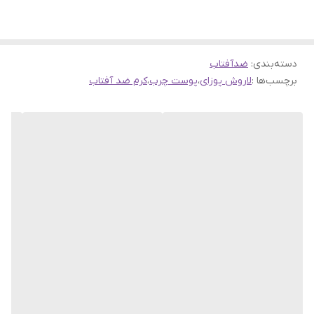
دسته‌بندی
:
ضدآفتاب
برچسب‌ها :
لاروش پوزای
،
پوست چرب
،
کرم ضد آفتاب
معرفی ضد آفتاب فلوئیدی آنتلیوس مناسب پوست چرب لاروش
پوزای
ضد آفتاب بیرنگ پوست چرب SPF 50 لاروش پوزای دارای فاکتورهای
محافظتی PPD 31 و SPF 50 که از پیری پوست و سوختن آن در برابر
آفتاب و ایجاد لک جلوگیری میکند. این محصول دارای جذب سریع ، ضد
براقی و ضد آب است که بدون ایجاد احساس سنگینی و چربی و از پوست
شما کاملا محافظت میکند. محافظت در مقابل آفتاب یکی از مهمترین
اصول نگهداری از پوست می باشد چرا که آفتاب اثرات مخربی بر روی
پوست باقی می گذارد. شدت نور آفتاب و نیز عوارض آن در ساعتهای بین
10تا 3 بیشتر است از عوارض دیگر آفتاب پیری زود رس و سرطان پوست
می باشد.