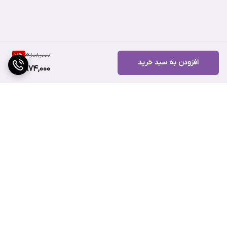
50 میل
3,108,000
7
%
افزودن به سبد خرید
2,874,000
برگشت به بالا