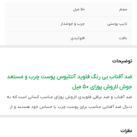
حجم
50 میل
تایپ پوستی
چرب و جوشدار
بافت
فلوئیدی
ساخت
فرانسه
توضیحات
رنگ
بی رنگ
ضد آفتاب بی رنگ فلوید آنتلیوس پوست چرب و مستعد
تاریخ انقضا
2027/08
جوش لاروش پوزای 50 میل
جنسیت
زنانه، مردانه
ضد آفتاب و ضد براقی فلویدی لاروش پوزای مناسب کسانی است که به
دنبال ضد آفتابی مناسب برای پوست چرب یا حساس خود هستند و از
اصالت کالا
اورجینال با تضمین اصالت
چربی و براقی پوست خود ناراضی هستند. بهترین ضد آفتاب برای پوست
چرب ضد آفتاب‌های فاقد چربی و ضد براقی است.
نظرات