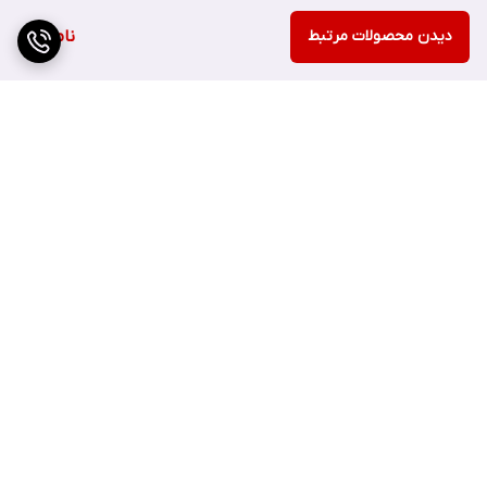
دیدن محصولات مرتبط
ناموجود
حاوی ۹۶ درصد عصاره های طبیعی
تسکین دهنده و شاداب کننده پوست
مناسب استفاده روزانه
پاک کننده آخرین بقایای آرایش و آلودگی های پوست
احساس پوستی احیا شده و آرامش یافته
مراقبت ویژه از پوست های حساس
برگشت به بالا
فرمول وگن
تست شده توسط متخصصین پوست
تنظیم PH پوست
کوچک کننده منافذ پوست
صاف و نرم کننده پوست
ارسال ویژه
پشتیبانی ۲۴ ساعته
تنظیم ترشح چربی پوست
حاوی عصاره ی گل رز