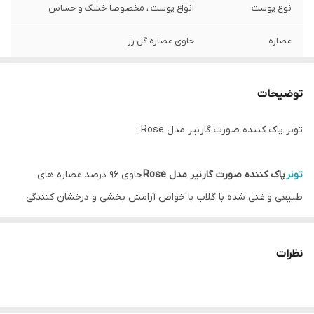
نوع پوست
انواع پوست ، مخصوصا خشک و حساس
عصاره
حاوی عصاره گل رز
بافت
ژل
توضیحات
حجم
۲۰۰ میل
تونر پاک کننده صورت گارنیر مدل Rose :
ساخت
فرانسه
تونر
پاک کننده صورت گارنیر مدل Rose
حاوی ۹۶ درصد عصاره های
طبیعی و غنی شده با گلاب با خواص آرامش بخشی و درخشان کنندگی
پوست می باشد. این محصول آخرین بقایای آرایش و آلودگی های پوست
را پاک می کند و پوستی احیا شده، تسکین یافته و شاداب را به ارمغان
نظرات
می آورد.
فرمول گیاهی وگن و مراقبت ویژه از پوست های حساس از ویژگی های