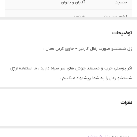
جنسیت
آقایان و بانوان
کشور مبدا برند
فرانسه
حجم
200 میل
توضیحات
نوع پوست
انواع پوست, چرب و مختلط, دارای جوش سر
ژل شستشو صورت زغال گارنیر – حاوی کربن فعال :
سیاه
بافت
ژل
اگر پوستی چرب و مستعد جوش های سر سیاه دارید ، ما استفاده از ژل
شستشو زغال را به شما پیشنهاد میکنیم .
عصاره
زغال, زغال اخته
اگر به دونبال یک ژل شستشو روزانه اید تا جوش ها سر سیاه را کاهش و
نظرات
از ایجاد دوباره آن جلوگیری کند. ژل شستشو زغال گارنیر به شما کمک
زیادی خواهد کرد.
دسته‌بندی
:
ژل شستشو