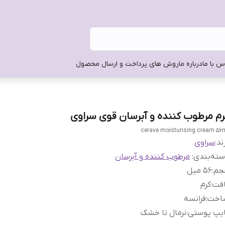
س با ما
درباره ما
روش های پرداخت و ارسال محصول
رم مرطوب کننده و آبرسان قوی سراوی
cerave moisturising cream 56
ند:
سراوی
ته‌بندی
:
مرطوب کننده و آبرسان
جم
:
56 میل
افت
:
کرم
اخت
:
فرانسه
ایپ پوستی
:
نرمال تا خشک