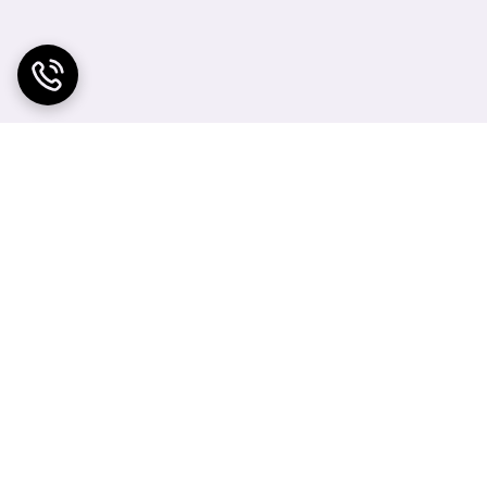
 آن سبب ماندگاری اثر این کرم تا 24 ساعت میشود، تکنولوژیMVE می باشد که به موجب آن رها سازی ذرات داخل بافت محصول به نوبت و
ارش و اگزمای پوست رو‌ درمان میکند (تایید شده توسط انجمن ملی اگزما آمریکا و
یکدست آماده میکند. پوست رو شفاف و یکدست میکند.