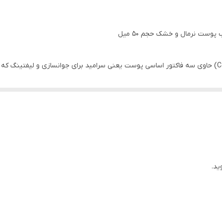
تیوپی
وست نرمال و خشک حجم 50 میل
حاوی آمینو اسید, حاوی اسید هیالورونیک (پر کننده و رفع چروک و 
کرم مرطوب کننده سراوی (Cerave Moisturising Cream) حاوی سه فاکتور اساسی پوست یعنی سرامید برای 
پوست صورت و بدن
 پوست کاربرد دارد و آمینو که برای کمک بیشتر در لیفتینگ و کشش پوست موث
ید.