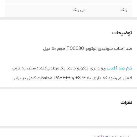
رنگ
بی رنگ
کشور مبدا برند
کره جنوبی
توضیحات
تاریخ انقضا
2027/04
ضد آفتاب فلوئیدی توکوبو TOCOBO حجم 50 میل
میزان محافظت
SPF 50
کرم ضد آفتاب
بیو واتری توکوبو مانند یک مرطوب‌کننده سبک به نرمی
اعمال می‌شود که دارای SPF 50+ و ++++PA، محافظت کامل در برابر
اشعه ماوراء بنفش بدون هیچ گونه رد سفیدی است. این ضدآفتاب
گیاهی ، غیر چرب و غیر چسبنده، در تمام طول روز روی پوست شما
نظرات
راحت است. به تنهایی یا زیر آرایش عالی است.
کرم ضد آفتاب بیو واتری توکوبو دوستدار اقیانوس است، مواد مضری
دسته‌بندی
:
ضدآفتاب
مانند اکسی بنزون و اکتینوزات برای کمک به حفظ اکوسیستم های دریایی