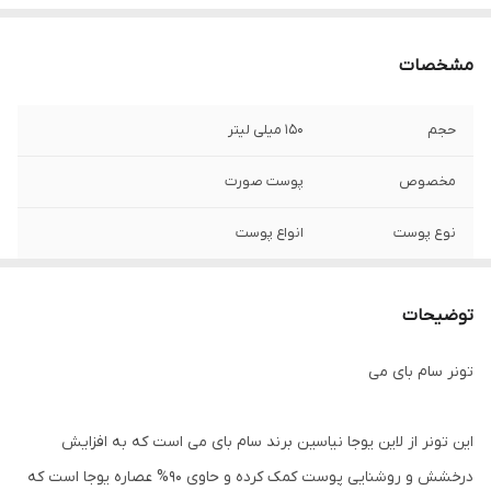
مشخصات
حجم
150 میلی لیتر
مخصوص
پوست صورت
نوع پوست
انواع پوست
حاوی
عصاره Yuja، نیاسینامید
توضیحات
ساخت
کره جنوبی
تونر سام بای می
خاصیت
افزایش درخشش و شادابی پوست ، مرطوب
کننده ، کمرنگ کننده لک ها
این تونر از لاین یوجا نیاسین برند سام بای می است که به افزایش
درخشش و روشنایی پوست کمک کرده و حاوی 90% عصاره یوجا است که