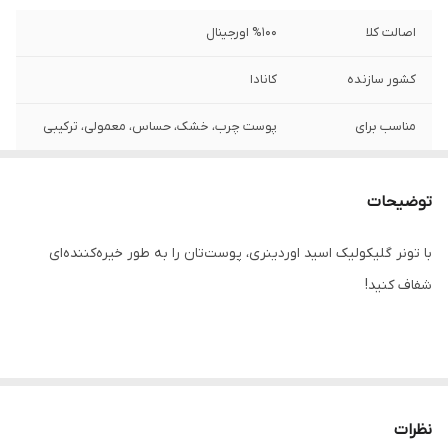
اصالت کلا
%100 اورجینال
کشور سازنده
کانادا
مناسب برای
پوست چرب، خشک، حساس، معمولی، ترکیبی
خواص اصلی
روشن کننده قوی، کوچک کننده منافذ، ضد
پیری، ضد التهاب و قرمزی، رفع تیرگی
توضیحات
با تونر گلیکولیک اسید اوردینری، پوست‌تان را به طور خیره‌کننده‌ای
شفاف کنید!
✔️ تونر اوردینری پوست را به گونه‌ای فوق‌العاده شفاف و روشن می‌کند
✔️ اسید گلیکولیک اوردینری رنگ ناهموار پوست را کاملاً متعادل می‌کند
نظرات
✔️ این محصول با لایه برداری عالی بافت پوست را به خوبی اصلاح می‌کند