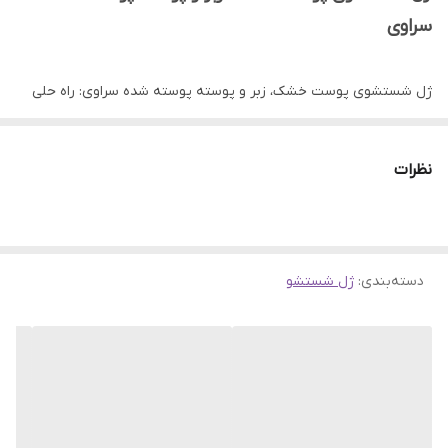
سراوی
ژل شستشوی پوست خشک، زبر و پوسته پوسته شده سراوی: راه حلی
برای پوست صاف و شفاف
نظرات
وقتی صحبت از مراقبت از پوست می شود، یافتن محصولات مناسبی که
به طور موثر پوست را پاکسازی و تغذیه می کنند بسیار مهم است. یکی
از این محصولات که در بین علاقه مندان به مراقبت از پوست محبوبیت
دسته‌بندی
:
ژل شستشو
پیدا کرده است، پاک کننده صاف کننده CeraVe SA است.
این شوینده که با ترکیبات کلیدی فرموله شده و توسط متخصصان
پوست پشتیبانی می‌شود، با هدف رفع نگرانی‌های مختلف پوست و حفظ
سلامت و درخشندگی پوست صورت شما می‌باشد. در این مقاله به بررسی
ویژگی ها، مزایا و استفاده از پاک کننده صاف کننده CeraVe SA می