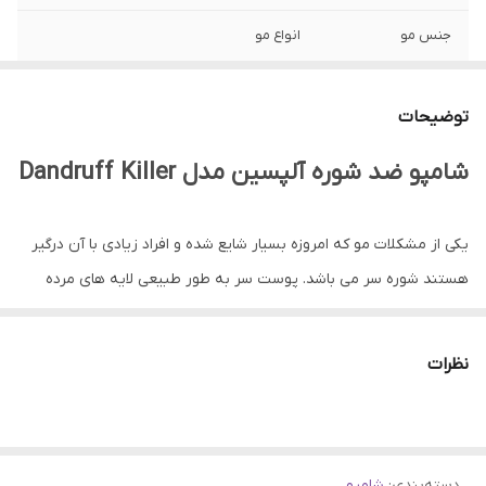
جنس مو
انواع مو
ساخت
آلمان
توضیحات
کارایی
ضد شوره, ضد قارچ, کنترل کننده چربی
شامپو ضد شوره آلپسین مدل Dandruff Killer
یکی از مشکلات مو که امروزه بسیار شایع شده و افراد زیادی با آن درگیر
هستند شوره سر می باشد. پوست سر به طور طبیعی لایه های مرده
خود را از دست داده و لایه های جدید جایگزین آن می شوند و این روند
کاملا طبیعی می باشد. برخی عوامل با ایجاد اختلال در این روند و افزایش
نظرات
سرعت از دست رفتن لایه های قدیمی پوست می شوند، و بدین ترتیب
مشکل شوره سر و پوسته ریزی شدید ایجاد می شود.
دسته‌بندی
:
شامپو