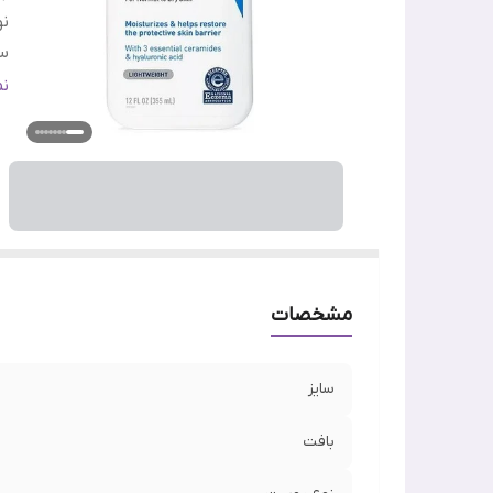
ن
س
ج
ن
وی
کا
اص
مشخصات
سایز
بافت