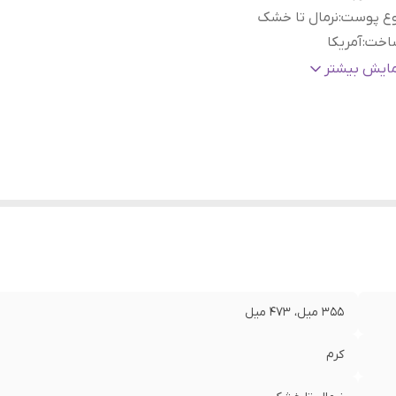
وع پوست
:
نرمال تا خشک
اخت
:
آمریکا
نسیت
:
زنانه, مردانه
مایش بیشتر
ژگی
:
بدون عطر و بو
ربرد
:
آبرسان, ترمیم کننده, تقویت کننده, ضد حساسیت, مرطوب کننده
الت کالا
:
اورجینال با تضمین اصالت
355 میل، 473 میل
کرم