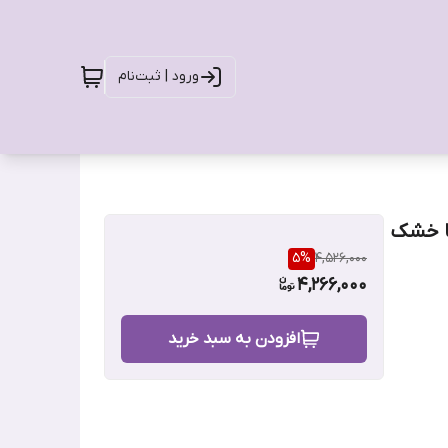
ورود | ثبت‌نام
تا خشک
5
%
4,526,000
4,266,000
افزودن به سبد خرید