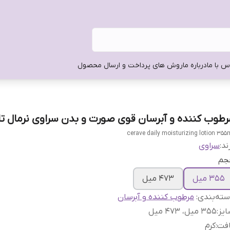
س با ما
درباره ما
روش های پرداخت و ارسال محصول
رطوب کننده و آبرسان قوی صورت و بدن سراوی نرمال 
cerave daily moisturizing lotion 355
ند:
سراوی
جم
355 میل
473 میل
ته‌بندی
:
مرطوب کننده و آبرسان
یز
:
355 میل، 473 میل
افت
:
کرم