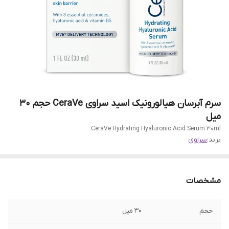
سرم آبرسان هیالورونیک اسید سراوی CeraVe حجم 30
میل
CeraVe Hydrating Hyaluronic Acid Serum 30ml
برند:
سراوی
مشخصات
حجم
30 میل