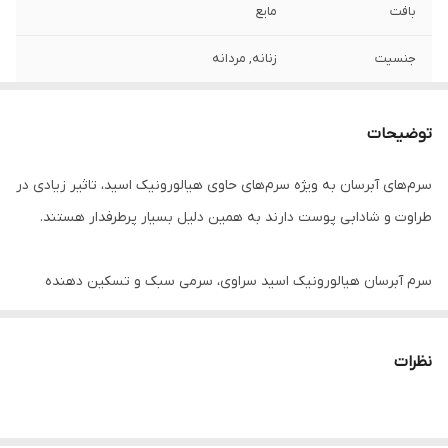
بافت
مایع
جنسیت
زنانه, مردانه
نوع پوست
انواع پوست, خشک
توضیحات
ساخت
آمریکا
سرم‌های آبرسان به ویژه سرم‌های حاوی هیالورونیک اسید، تاثیر زیادی در
کارایی
آبرسان, مرطوب کننده
طراوت و شادابی پوست دارند به همین دلیل بسیار پرطرفدار هستند.
ویژگی
بدون عطر و بو, فاقد پارابن
سرم آبرسان هیالورونیک اسید سراوی، سرمی سبک و تسکین دهنده
است که رطوبت پوست را برای مدت طولانی تامین می‌کند. این محصول
عالی از برند CeraVe توسط متخصصان پوست ساخته شده و برای
نظرات
پوست خشک ایده‌آل است. سرم Hyaluronic Acid سراوی را می‌توانید از
فروشگاه کلاسیک تهیه نمایید.