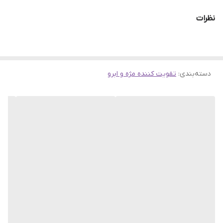
نظرات
مژه ها یک عنصر اساسی در زیبایی چهره هستند. محلول تقویت مژه
ماوالا دابل لش Double-Lash حاوی یک عصاره طبیعی سرشار از ویتامین
ها و پروتئین هاست که باعث تقویت ، پوشش و محافظت از مژه ها می
دسته‌بندی
:
تقویت کننده مژه و ابرو
شود.
در نتیجه استفاده از این محلول مژه ها سالم، مقاوم ، بلندتر و پرپشت تر
می شوند. این سرم به طولانی تر و متراکم تر شدن و در عین حال نرم و
ابریشمی شدن مژه ها کمک می کند.
محلول تقویت مژه ماوالا برای ابرو ها نیز قابل استفاده است.