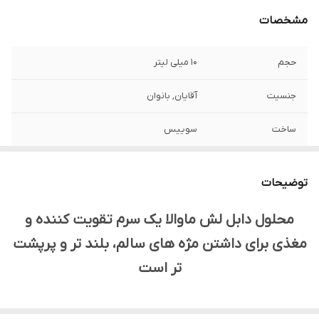
مشخصات
حجم
10 میلی لیتر
جنسیت
آقایان, بانوان
ساخت
سوییس
مخصوص
ابرو, چشم
توضیحات
ویژگی
بلند کننده, تقویت کننده, حجم دهنده
محلول دابل لش ماوالا یک سرم تقویت کننده و
مغذی برای داشتن مژه های سالم، بلند تر و پرپشت
تر است