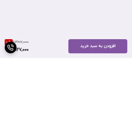
عاری از روغن معدنی ، فتالات ، سولفات سدیم
فاقد پارابن و رایحه
تست و تایید شده تحت نظارت چشم پزشکی
بدون رنگ
2,387,000
10
%
10ميل
افزودن به سبد خرید
2,127,000
مواد فعال کلیدی به کار رفته در فرمول محلول ماوالا
برگشت به بالا
دابل لش
ترشح حلزون تصفیه شده : ترشحات حلزون Snail secretion