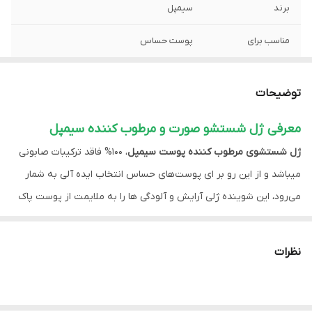
برند
سیمپل
مناسب برای
پوست حساس
کشور مبدا برند
انگلستان
توضیحات
فاقد
هرگونه ماده مضر ، عطر ، الکل و پارابن
معرفی ژل شستشو صورت و مرطوب کننده سیمپل
حاوی
ویتامین B5 و E
ژل شستشوی مرطوب کننده پوست سیمپل
، 100% فاقد ترکیبات صابونی
میباشد و از این رو بر ای پوست‌های حساس انتخاب ایده آلی به شمار
می‌رود، این شوینده ژلی آرایش و آلودگی ها را به ملایمت از پوست پاک
می کند و پوست حساس را مرطوب، نرم و بازسازی می کند.
ژل شستشوی پوست حساس سیمپل، در عین حال که پوست شما را کاملا
نظرات
تمیز می کند، چربی، آلودگی و سایر ناخالصی ها را بدون ایجاد احساس
خشکی بعد از شستشو یا دهیدراته شدن پوست از بین می برد. این
شوینده برای استفاده روزانه به عنوان بخشی از روتین مراقبت از پوست