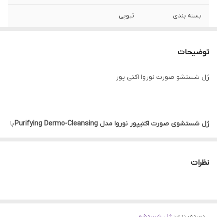
بسته بندی
تیوپی
نوع پوست
چرب, مستعد جوش و آکنه
توضیحات
جنسیت
آقایان, بانوان
ژل شستشو صورت نوروا اکتی پور
کشور مبدا برند
فرانسه
ژل شستشوی صورت اکتیپور نوروا مدل Purifying Dermo-Cleansing
با
حجم 100 میلی لیتر و محصول کشور فرانسه، یک شوینده صورت با
خواص درمانی است.
نظرات
این محصول برای پاکسازی ملایم پوست های چرب طراحی شده است و
هر گونه آلودگی و ناخالصی و چربی های اضافه را برطرف می کند. ژل
دسته‌بندی
:
ژل شستشو
شوینده صورت اکتیپور نوروا مدل پیوریفایینگ درمو کلینزینگ حاوی