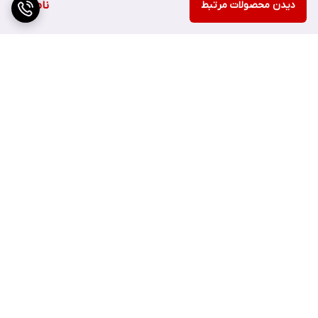
دیدن محصولات مرتبط
ناموجود
مشخصات ژل شستشوی نوروا اکتیپور
برگشت به بالا
• پاکسازی ملایم و رفع هر گونه آلودگی و ناخالصی و چربی های اضافه
پوست
• حاوی ماده روی یا زینک
• تنظیم میزان ترشح سبوم یا چربی در پوست صورت و بدن
ارسال ویژه
پشتیبانی ۲۴ ساعته
• لایه برداری ملایم پوست و جلوگیری از تجمع سلول های مرده
• دارای فرمولاسیون ژلی و فاقد صابون، پارابن و AHA
• تغذیه کننده و تسکین دهنده پوست