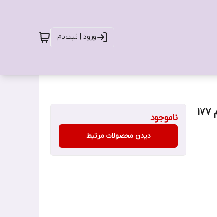
ورود | ثبت‌نام
اسپری ضد حرارت اوجی ایکس OGX مدل روغن آرگان حجم 177
ناموجود
دیدن محصولات مرتبط