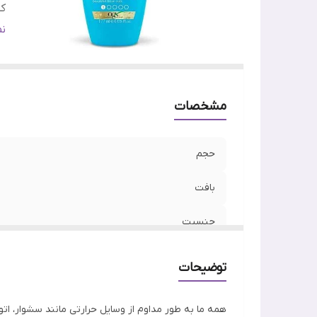
کش
کا
ن
وی
مشخصات
حجم
بافت
جنسیت
کشور مبدا برند
توضیحات
کارکرد
همه ما به طور مداوم از وسایل حرارتی مانند سشوار، ات