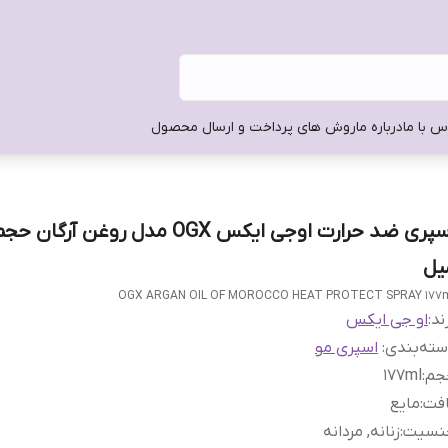
س با ما
درباره ما
روش های پرداخت و ارسال محصول
یل
OGX ARGAN OIL OF MOROCCO HEAT PROTECT SPRAY 177
ند:
او جی ایکس
ته‌بندی
:
اسپری مو
جم
:
177ml
افت
:
مایع
نسیت
:
زنانه, مردانه