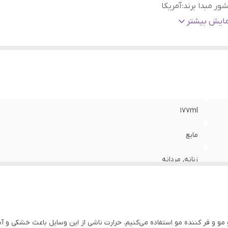
ور مبدا برند
:
آمریکا
رکرد
:
آبرسانی, درخشان کننده, نرم کننده
مایش بیشتر
ژگی
:
بدون سولفات و فتالات
177ml
مایع
زنانه, مردانه
آمریکا
آبرسانی, درخشان کننده, نرم کننده
و مو و فر کننده مو استفاده می‌کنیم. حرارت ناشی از این وسایل باعث خشکی و