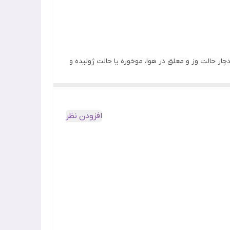
ر حالت وز و معلق در هوا، موخوره یا حالت ژولیده و
کرد. یکی از بهترین انتخاب‌ها برای مراقبت از این
افزودن نظر