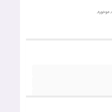
 موخوره,
وخوره, نرم کننده