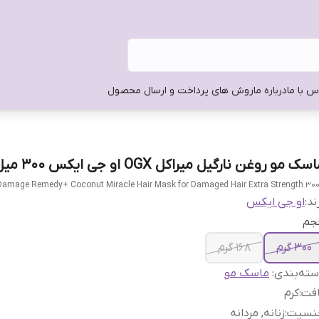
س با ما
درباره ما
روش های پرداخت و ارسال محصول
سک مو روغن نارگیل میراکل OGX او جی ایکس 300 میل
amage Remedy+ Coconut Miracle Hair Mask for Damaged Hair Extra Strength 30
ند:
او جی ایکس
جم
300 گرم
168 گرم
ته‌بندی
:
ماسک مو
افت
:
کرم
نسیت
:
زنانه, مردانه