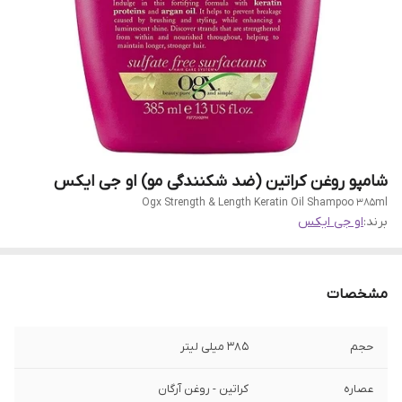
شامپو روغن کراتین (ضد شکنندگی مو) او جی ایکس
Ogx Strength & Length Keratin Oil Shampoo 385ml
برند:
او جی ایکس
مشخصات
حجم
385 میلی لیتر
عصاره
کراتین - روغن آرگان