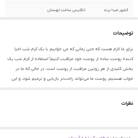
کشور مبدا برند
انگلیس ساخت لهستان
مناسب برای
انواع پوست حتی پوست های حساس
توضیحات
برند
سیمپل
برای ما لازم هست که حتی زمانی که می خوابیم با یک کرم شب احیا
بافت
ژل کرم
کننده پوست ساده از پوست خود مراقبت کنیم! استفاده از کرم شب یک
بخش کلیدی از هر روتین مراقبت از پوست است. در حالی که ما در
خواب هستیم، پوست ما می‌تواند راحت‌تر بازیابی و ترمیم شود، و این
بهترین زمان برای استفاده از یک محصول غنی‌تر و مرطوب‌کننده است.
نظرات
کرم شب ضد پیری سیمپل یک مرطوب کننده مناسب انواع پوست با
خواص ضد پیری جهت بازسازی و احیا پوست در طول شب است. این
دسته‌بندی
:
مرطوب کننده و آبرسان
کرم حاوی ترکیبی از مواد قدرتمند آبرسان جهت ترمیم و بازیابی جوانی