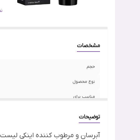
کش
ن
مشخصات
حجم
نوع محصول
مناسب برای
ویژگی
توضیحات
کشور مبدا برند
آبرسان و مرطوب کننده اینکی لیست مدل ater Cream