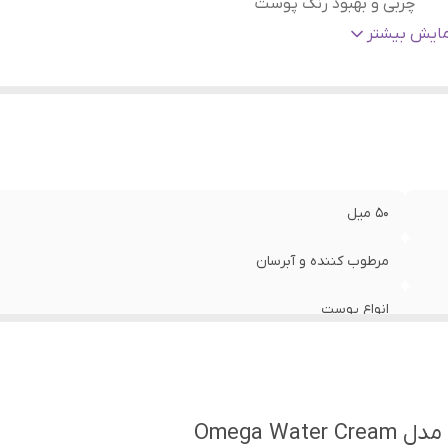
چربی و بهبود رنگ پوست
ور مبدا برند
:
انگلستان
مایش بیشتر
50 میل
مرطوب کننده و آبرسان
انواع پوست
آبرسان و مرطوب کننده پوست ، دارای بافت سبک و مبتنی بر آب ، ک
انگلستان
Omega W